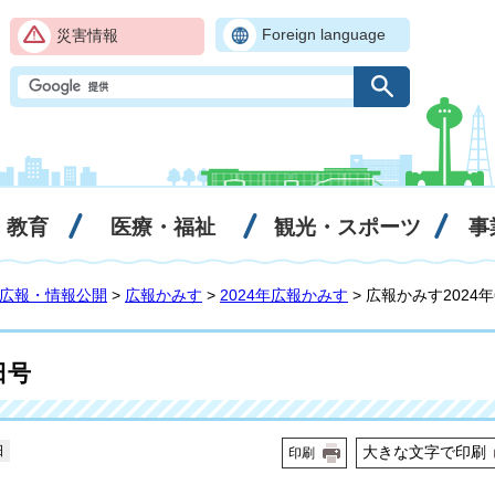
Foreign language
災害情報
・教育
医療・福祉
観光・スポーツ
事
広報・情報公開
>
広報かみす
>
2024年広報かみす
> 広報かみす2024
日号
日
大きな文字で印刷
印刷