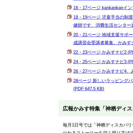
16・17ページ kankankanイン
18・19ページ 児童手当の
健師です、消費生活センター通信 (
20・21ページ 地域支援サ
成講習会受講者募集、かみすナビ1 (
22・23ページ かみすナビ2 (PDF 
24・25ページ かみすナビ3 (PDF
26・27ページ かみすナビ4、み
28ページ 新しいラッピン
(PDF 647.5 KB)
広報かみす特集「神栖ディス
毎月1日号では「神栖ディスカバ
つわるストーリーを深く掘り下げ