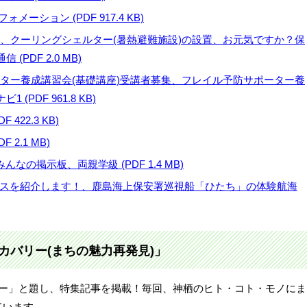
フォメーション (PDF 917.4 KB)
制度、クーリングシェルター(暑熱避難施設)の設置、お元気ですか？保
PDF 2.0 MB)
ポーター養成講習会(基礎講座)受講者募集、フレイル予防サポーター養
PDF 961.8 KB)
422.3 KB)
 2.1 MB)
んなの掲示板、両親学級 (PDF 1.4 MB)
グバスを紹介します！、鹿島海上保安署巡視船「ひたち」の体験航海
カバリー(まちの魅力再発見)」
リー」と題し、特集記事を掲載！毎回、神栖のヒト・コト・モノにま
ています。