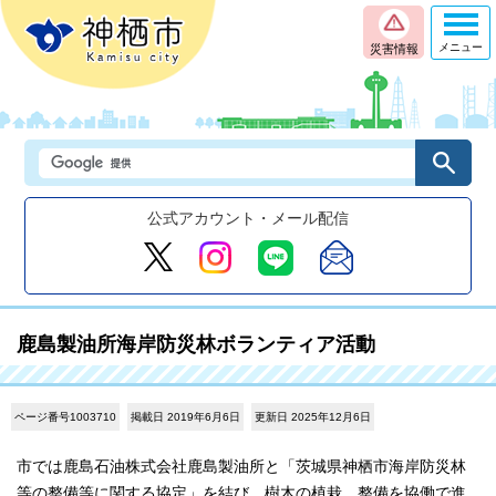
メニュー
災害情報
公式アカウント・メール配信
鹿島製油所海岸防災林ボランティア活動
ページ番号1003710
掲載日 2019年6月6日
更新日 2025年12月6日
市では鹿島石油株式会社鹿島製油所と「茨城県神栖市海岸防災林
等の整備等に関する協定」を結び、樹木の植栽、整備を協働で進