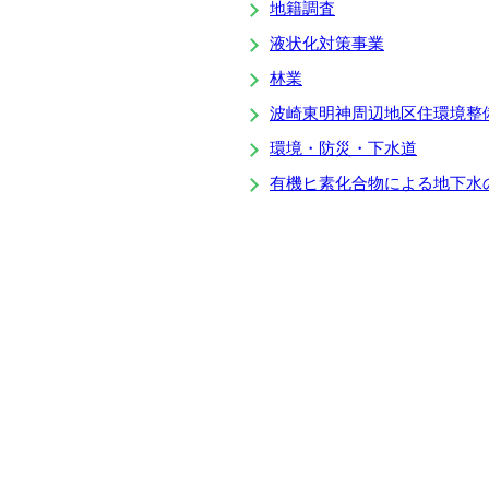
地籍調査
液状化対策事業
林業
波崎東明神周辺地区住環境整
環境・防災・下水道
有機ヒ素化合物による地下水