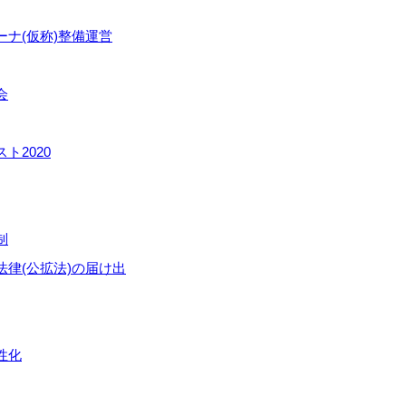
ナ(仮称)整備運営
会
ト2020
制
律(公拡法)の届け出
性化