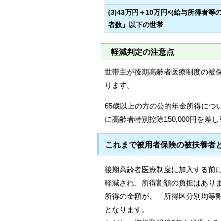
(3)43万円＋10万円×(給与所得者等
者数」以下の世帯
軽減判定の注意点
世帯主が後期高齢者医療制度の被
ります。
65歳以上の方の公的年金所得につ
に高齢者特別控除150,000円を
これまで被用者保険の被扶養者
後期高齢者医療制度に加入する前
軽減され、所得割額の負担はあり
所得の金額が、「所得区分別均等割
となります。