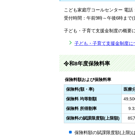
こども家庭庁コールセンター 電話：012
受付時間：午前9時～午後6時まで(
子ども・子育て支援金制度の概要
子ども・子育て支援金制度に
令和8年度保険料率
保険料額および保険料率
保険料(額・率)
医療
保険料 均等割額
49,5
保険料 所得割率
9.
保険料の賦課限度額(上限額)
85
保険料額の賦課限度額(上限)