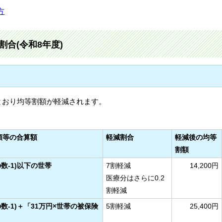
方
合(令和8年度)
とおり均等割額が軽減されます。
額等の合算額
軽減割合
軽減後の均等
割額
の数-1)以下の世帯
7割軽減
14,200円
医療分はさらに0.2
割軽減
の数-1)＋「31万円×世帯の被保険
5割軽減
25,400円