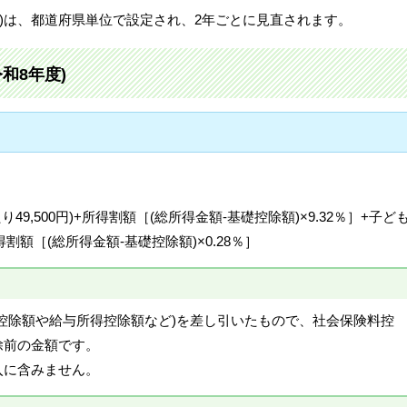
)は、都道府県単位で設定され、2年ごとに見直されます。
和8年度)
9,500円)+所得割額［(総所得金額-基礎控除額)×9.32％］+子ど
所得割額［(総所得金額-基礎控除額)×0.28％］
控除額や給与所得控除額など)を差し引いたもので、社会保険料控
除前の金額です。
入に含みません。