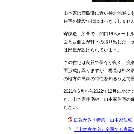
山本家は鹿島灘に近い神之池畔に
住宅の建設年代ははっきりしません
寄棟造、茅葺で、間口19.6メート
面と西側面が軒下の張り出した「
は部屋が設けられています。
この住宅は良質で保存が良く、漁
面形式は異りますが、構造は椎名家
の地方の民家の特性を知るうえで
2021年6月から2022年12月
た。山本家住宅や、山本家住宅の
ださい。
広報かみす特集「山本家住宅」(202
「山本家住宅」全国でも貴重な漁家