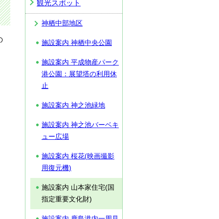
観光スポット
神栖中部地区
の
施設案内 神栖中央公園
施設案内 平成物産パーク
港公園：展望塔の利用休
止
施設案内 神之池緑地
施設案内 神之池バーベキ
ュー広場
施設案内 桜花(映画撮影
用復元機)
施設案内 山本家住宅(国
指定重要文化財)
施設案内 鹿島港内一周見