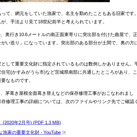
あって、網元をしていた漁家で、名主を勤めたこともある旧家です
が、手法より見て18世紀前半と考えられています。
ル、奥行き10.6メートルの南正面東寄りに突出部を付けた曲屋で、
せがい造り」になっています。突出部のある部分が土間で、奥の方
家として重要文化財に指定されているものは数例しかありません。
住宅(かすみがうら市)など茨城県南部に共通したところがあり、
重要なものです。
にかけて、茅葺き屋根全面葺き替えなどの保存修理工事がおこなわれまし
保存修理工事の詳細については、次のファイルやリンク先でご確認
0年2月号) (PDF 1.3 MB)
の重要文化財 - YouTube