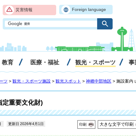
Foreign language
災害情報
・教育
医療・福祉
観光・スポーツ
事
ーツ
>
観光・スポーツ施設
>
観光スポット
>
神栖中部地区
> 施設案内
指定重要文化財)
日
更新日 2026年4月1日
大きな文字で印刷
印刷