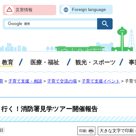
Foreign language
災害情報
・教育
医療・福祉
観光・スポーツ
事
育
>
子育て支援・相談
>
子育て交流の場
>
子育て支援イベント
> 子
と行く！消防署見学ツアー開催報告
1日
大きな文字で印刷
印刷