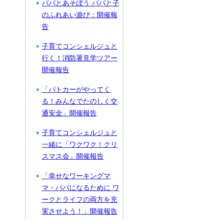
パパとあそぼう パパと子
のふれあい遊び：開催報
告
子育てコンシェルジュと
行く！消防署見学ツアー
開催報告
「パトカーがやってく
る！みんなでたのしく交
通安全」開催報告
子育てコンシェルジュと
一緒に「ワクワク！クリ
スマス会」開催報告
「幸せなワーキングマ
マ・パパになるために ワ
ークとライフの両方を充
実させよう！」開催報告