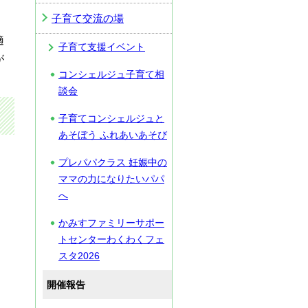
子育て交流の場
適
子育て支援イベント
が
コンシェルジュ子育て相
談会
子育てコンシェルジュと
あそぼう ふれあいあそび
プレパパクラス 妊娠中の
ママの力になりたいパパ
へ
かみすファミリーサポー
トセンターわくわくフェ
スタ2026
開催報告