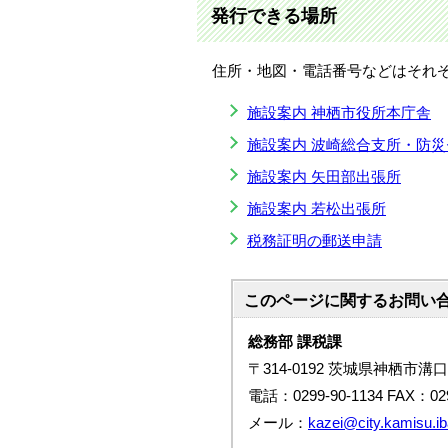
発行できる場所
住所・地図・電話番号などはそれ
施設案内 神栖市役所本庁舎
施設案内 波崎総合支所・防
施設案内 矢田部出張所
施設案内 若松出張所
税務証明の郵送申請
このページに関する
お問い
総務部 課税課
〒314-0192 茨城県神栖市溝口
電話：0299-90-1134 FAX：029
メール：
kazei@city.kamisu.iba