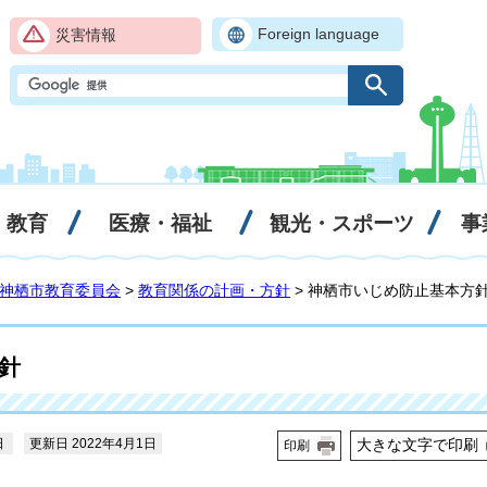
Foreign language
災害情報
・教育
医療・福祉
観光・スポーツ
事
神栖市教育委員会
>
教育関係の計画・方針
> 神栖市いじめ防止基本方
針
日
更新日 2022年4月1日
大きな文字で印刷
印刷