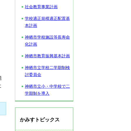
社会教育事業計画
学校適正規模適正配置基
本計画
神栖市学校施設等長寿命
化計画
神栖市教育振興基本計画
神栖市立学校二学期制検
討委員会
題
に
神栖市立小・中学校で二
学期制を導入
かみすトピックス