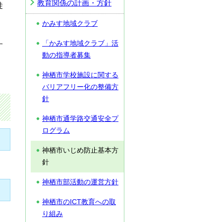
教育関係の計画・方針
徒
」
かみす地域クラブ
「かみす地域クラブ」活
す
動の指導者募集
神栖市学校施設に関する
バリアフリー化の整備方
針
神栖市通学路交通安全プ
ログラム
神栖市いじめ防止基本方
針
神栖市部活動の運営方針
神栖市のICT教育への取
り組み