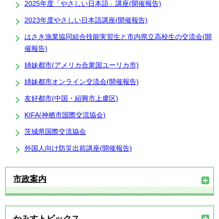
2025年度「やさしい日本語」講座(開催報告)
2023年度やさしい日本語講座(開催報告)
はさき漁業協同組合技能実習生と市内県立高校生の交流会(開
催報告)
姉妹都市(アメリカ合衆国ユーリカ市)
姉妹都市オンライン交流会(開催報告)
友好都市(中国・紹興市上虞区)
KIFA(神栖市国際交流協会)
茨城県国際交流協会
外国人向け防災出前講座(開催報告)
市政案内
かみすトピックス