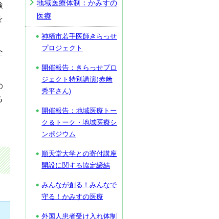
地域医療体制：かみすの
検
医療
を
神栖市若手医師きらっせ
プロジェクト
企
開催報告：きらっせプロ
ジェクト特別講演(赤﨑
の
秀平さん)
る
開催報告：地域医療トー
ク＆トーク・地域医療シ
ンポジウム
順天堂大学との寄付講座
開設に関する協定締結
みんなが創る！みんなで
守る！かみすの医療
外国人患者受け入れ体制