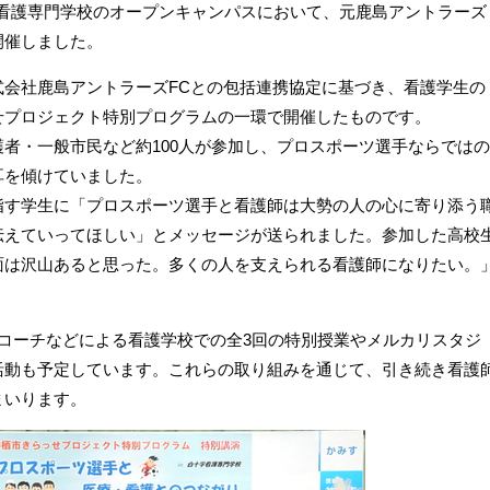
白十字看護専門学校のオープンキャンパスにおいて、元鹿島アントラーズ
開催しました。
式会社鹿島アントラーズFCとの包括連携協定に基づき、看護学生の
せプロジェクト特別プログラムの一環で開催したものです。
者・一般市民など約100人が参加し、プロスポーツ選手ならではの
耳を傾けていました。
指す学生に「プロスポーツ選手と看護師は大勢の人の心に寄り添う
伝えていってほしい」とメッセージが送られました。参加した高校
面は沢山あると思った。多くの人を支えられる看護師になりたい。
コーチなどによる看護学校での全3回の特別授業やメルカリスタジ
活動も予定しています。これらの取り組みを通じて、引き続き看護
まいります。