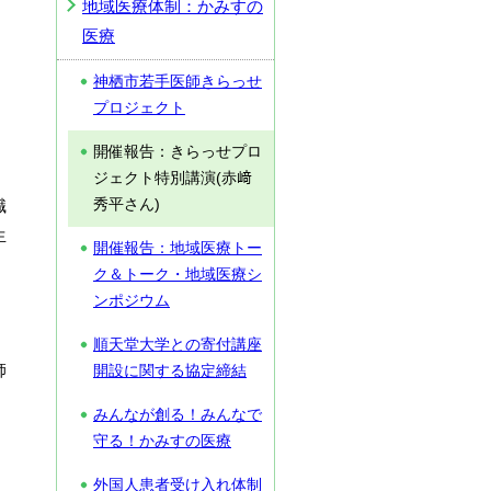
地域医療体制：かみすの
医療
神栖市若手医師きらっせ
プロジェクト
開催報告：きらっせプロ
ジェクト特別講演(赤﨑
職
秀平さん)
生
開催報告：地域医療トー
」
ク＆トーク・地域医療シ
ンポジウム
順天堂大学との寄付講座
師
開設に関する協定締結
みんなが創る！みんなで
守る！かみすの医療
外国人患者受け入れ体制