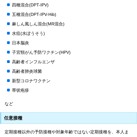
四種混合(DPT-IPV)
五種混合(DPT-IPV-Hib)
麻しん風しん混合(MR混合)
水痘(水ぼうそう)
日本脳炎
子宮頸がん予防ワクチン(HPV)
高齢者インフルエンザ
高齢者肺炎球菌
新型コロナワクチン
帯状疱疹
など
任意接種
定期接種以外の予防接種や対象年齢ではない定期接種を、本人ま