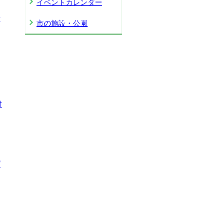
イベントカレンダー
老
市の施設・公園
財
育