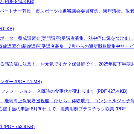
DF 849.8 KB)
イツパートナー募集、市スポーツ推進審議会委員募集、海岸清掃、敬
0 KB)
防サポーター養成講習会(専門講座)受講者募集、熱中症に気をつけまし
養成講習会(基礎講座)受講者募集、7月からの通所型短期集中サービ
による感染症に注意！、お元気ですか？保健師です、2025年度下半期
ー (PDF 2.1 MB)
nインフォメーション、入院時の食事代が変わります (PDF 427.4 KB)
ぼう、鹿島海上保安署巡視船「ひたち」体験航海、コンシェルジュ子
援手当の申請 6月30日まで、農業用廃プラスチック収集 (PDF
DF 753.8 KB)