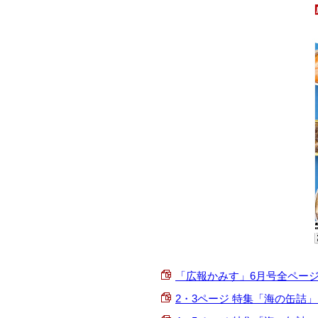
「広報かみす」6月号全ページ一括
2・3ページ 特集「海の缶詰」1 (P