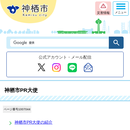
メニュー
災害情報
公式アカウント・メール配信
神栖市PR大使
ページ番号1007044
神栖市PR大使の紹介