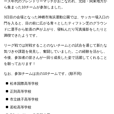
ース年代のフレンドリーマッチがおこなわれ、北陸・関東地方か
ら集まった10チームが参加しました。
3日目の会場となった神栖市海浜運動公園では、サッカー場入口の
門を入ると、目の前に広がる青々としたティフトン芝のグラウン
ドに選手から歓喜の声が上がり、寝転んだり写真撮影をしたりと
満喫できたようです。
リーグ戦では対戦することのないチームとの試合を通じて新たな
気づきや課題を発見し、奮闘していました。この経験を活かし、
今後、参加者の皆さんが一回り成長した姿で活躍してくれること
を願っております！
なお、参加チームは次の10チームです。(順不同)
松本国際高等学校
正則高等学校
市立銚子高等学校
若松高等学校