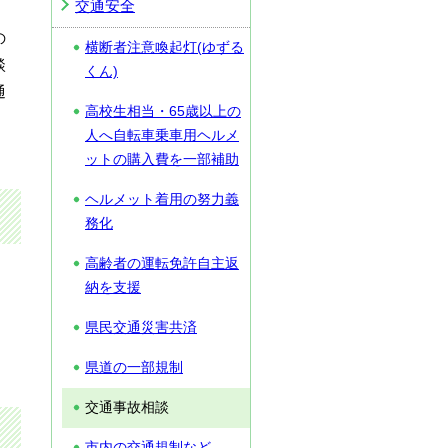
交通安全
の
横断者注意喚起灯(ゆずる
談
くん)
通
高校生相当・65歳以上の
人へ自転車乗車用ヘルメ
ットの購入費を一部補助
ヘルメット着用の努力義
務化
高齢者の運転免許自主返
納を支援
県民交通災害共済
県道の一部規制
交通事故相談
市内の交通規制など