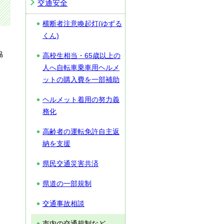
交通安全
横断者注意喚起灯(ゆずる
くん)
協
高校生相当・65歳以上の
人へ自転車乗車用ヘルメ
ットの購入費を一部補助
ヘルメット着用の努力義
務化
高齢者の運転免許自主返
納を支援
県民交通災害共済
県道の一部規制
交通事故相談
市内の交通規制など