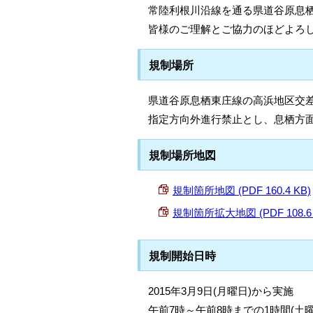
常陸利根川沿線を通る県道谷原息
皆様のご理解とご協力のほどよろ
規制場所
県道谷原息栖東庄線の高浜地区交差点
指定方向外進行禁止とし、息栖方
規制場所地図
規制箇所地図 (PDF 160.4 KB)
規制箇所拡大地図 (PDF 108.6 
規制開始日時
2015年3月9日(月曜日)から実施
午前7時～午前8時までの1時間(土