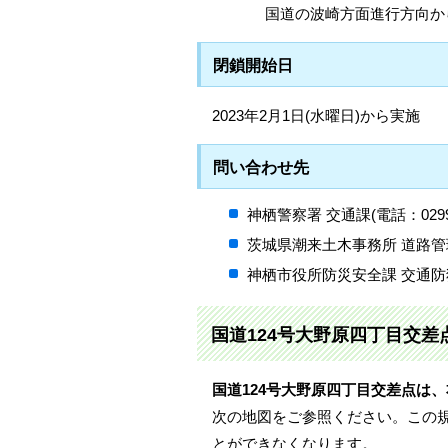
国道の波崎方面進行方向か
閉鎖開始日
2023年2月1日(水曜日)から実施
問い合わせ先
神栖警察署 交通課(電話：0299-9
茨城県潮来土木事務所 道路管理課(
神栖市役所防災安全課 交通防犯グル
国道124号大野原四丁目交差
国道124号大野原四丁目交差点は
次の地図をご参照ください。この
とができなくなります。