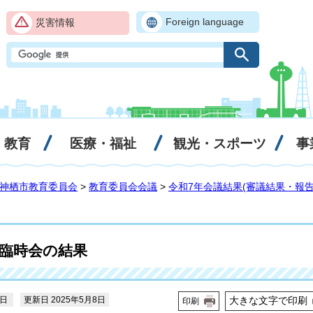
Foreign language
災害情報
・教育
医療・福祉
観光・スポーツ
事
神栖市教育委員会
>
教育委員会会議
>
令和7年会議結果(審議結果・報告
会臨時会の結果
5日
更新日 2025年5月8日
大きな文字で印刷
印刷