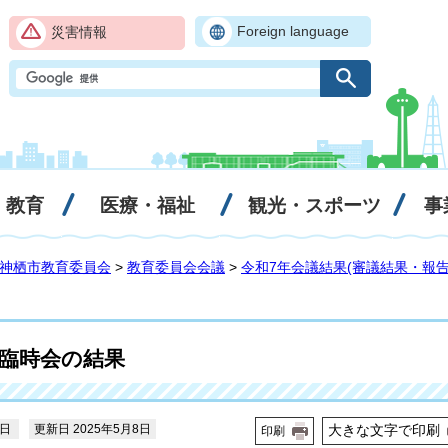
Foreign language
災害情報
・教育
医療・福祉
観光・スポーツ
事
神栖市教育委員会
>
教育委員会会議
>
令和7年会議結果(審議結果・報告
会臨時会の結果
5日
更新日 2025年5月8日
大きな文字で印刷
印刷