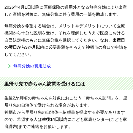
2026年4月1日以降に医療保険の適用外となる無痛分娩により出産
した産婦を対象に、無痛分娩に伴う費用の一部を助成します。
無痛分娩を希望する場合は、メリットやデメリットについて医療
機関から十分な説明を受け、それを理解したうえで医療における
自己決定権のもとに無痛分娩を選択してください。なお、
出産日
の翌日から3か月以内
に必要書類をそろえて神栖市の窓口で申請を
してください。
無痛分娩の費用助成
里帰り先で赤ちゃん訪問を受けるには
生後2か月頃の赤ちゃんを対象におこなう「赤ちゃん訪問」を、里
帰り先の自治体で受けられる場合があります。
神栖市から里帰り先の自治体へ依頼書を提出する必要があります
ので、希望する人は
生後14日以内に
こども家庭センター(こども家
庭課内)までご連絡をお願いします。