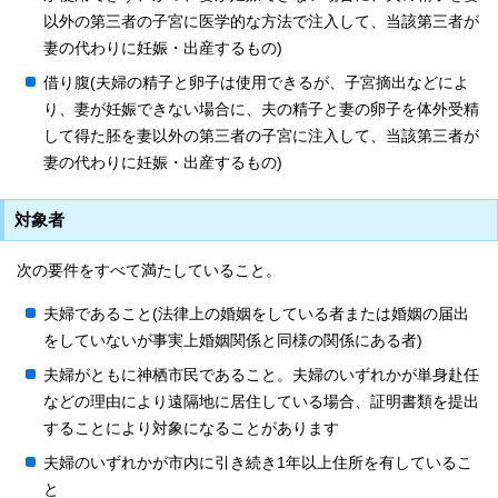
以外の第三者の子宮に医学的な方法で注入して、当該第三者が
妻の代わりに妊娠・出産するもの)
借り腹(夫婦の精子と卵子は使用できるが、子宮摘出などによ
り、妻が妊娠できない場合に、夫の精子と妻の卵子を体外受精
して得た胚を妻以外の第三者の子宮に注入して、当該第三者が
妻の代わりに妊娠・出産するもの)
対象者
次の要件をすべて満たしていること。
夫婦であること(法律上の婚姻をしている者または婚姻の届出
をしていないが事実上婚姻関係と同様の関係にある者)
夫婦がともに神栖市民であること。夫婦のいずれかが単身赴任
などの理由により遠隔地に居住している場合、証明書類を提出
することにより対象になることがあります
夫婦のいずれかが市内に引き続き1年以上住所を有しているこ
と