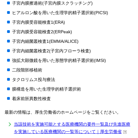
子宮内膜擦過術(子宮内膜スクラッチング)
ヒアルロン酸を用いた生理学的精子選択術(PICSI)
子宮内膜受容能検査1(ERA)
子宮内膜受容能検査2(ERPeak)
子宮内細菌叢検査1(EMMA/ALICE)
子宮内細菌叢検査2(子宮内フローラ検査)
強拡大顕微鏡を用いた形態学的精子選択術(IMSI)
二段階胚移植術
タクロリムス投与療法
膜構造を用いた生理学的精子選択術
着床前胚異数性検査
最新の情報は、厚生労働省のホームページをご覧ください。
当該技術を実施可能とする医療機関の要件一覧及び先進医療
を実施している医療機関の一覧等について｜厚生労働省