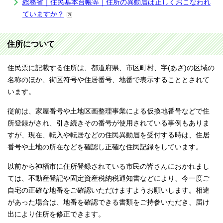
総務省｜住民基本台帳等｜住所の異動届は正しくおこなわれ
ていますか？
住所について
住民票に記載する住所は、都道府県、市区町村、字(あざ)の区域の
名称のほか、街区符号や住居番号、地番で表示することとされて
います。
従前は、家屋番号や土地区画整理事業による仮換地番号などで住
所登録がされ、引き続きその番号が使用されている事例もありま
すが、現在、転入や転居などの住民異動届を受付する時は、住居
番号や土地の所在などを確認し正確な住民記録をしています。
以前から神栖市に住所登録されている市民の皆さんにおかれまし
ては、不動産登記や固定資産税納税通知書などにより、今一度ご
自宅の正確な地番をご確認いただけますようお願いします。相違
があった場合は、地番を確認できる書類をご持参いただき、届け
出により住所を修正できます。