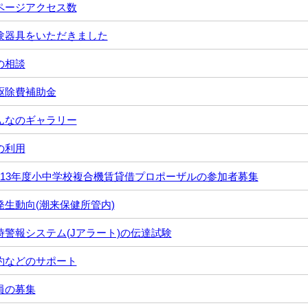
ページアクセス数
験器具をいただきました
の相談
駆除費補助金
んなのギャラリー
の利用
～13年度小中学校複合機賃貸借プロポーザルの参加者募集
発生動向(潮来保健所管内)
時警報システム(Jアラート)の伝達試験
約などのサポート
員の募集