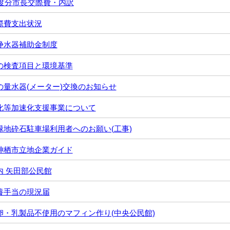
年度分市長交際費・内訳
際費支出状況
浄水器補助金制度
の検査項目と環境基準
の量水器(メーター)交換のお知らせ
化等加速化支援事業について
緑地砕石駐車場利用者へのお願い(工事)
神栖市立地企業ガイド
内 矢田部公民館
養手当の現況届
卵・乳製品不使用のマフィン作り(中央公民館)