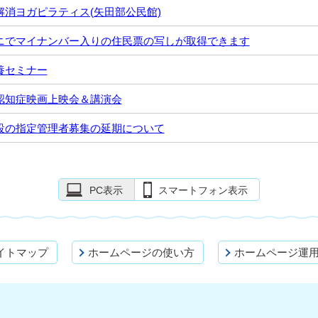
解消ヨガピラティス(矢田部公民館)
ニでマイナンバー入りの住民票の写しが取得できます
養セミナー
認知症映画上映会＆講演会
設の指定管理者募集の延期について
PC表示
スマートフォン表示
イトマップ
ホームページの使い方
ホームページ運