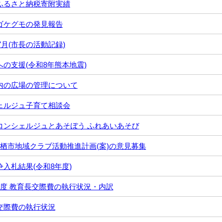
ふるさと納税寄附実績
ゴケグモの発見報告
年7月(市長の活動記録)
への支援(令和8年熊本地震)
内の広場の管理について
ェルジュ子育て相談会
コンシェルジュとあそぼう ふれあいあそび
神栖市地域クラブ活動推進計画(案)の意見募集
入札結果(令和8年度)
年度 教育長交際費の執行状況・内訳
交際費の執行状況