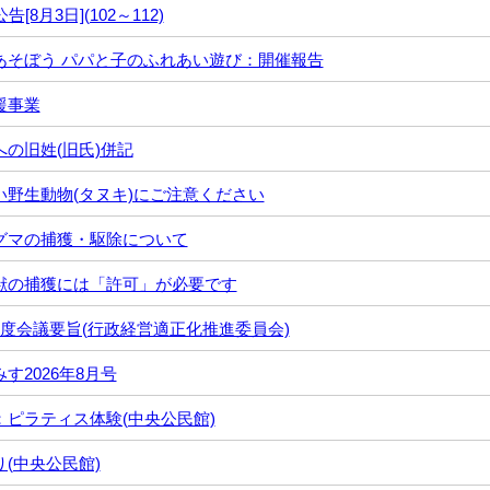
告[8月3日](102～112)
あそぼう パパと子のふれあい遊び：開催報告
援事業
への旧姓(旧氏)併記
い野生動物(タヌキ)にご注意ください
グマの捕獲・駆除について
獣の捕獲には「許可」が必要です
年度会議要旨(行政経営適正化推進委員会)
す2026年8月号
：ピラティス体験(中央公民館)
(中央公民館)