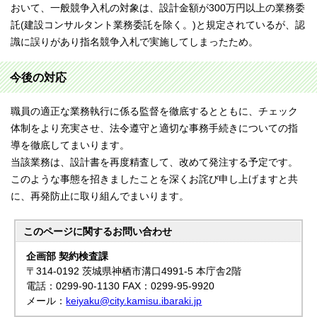
おいて、一般競争入札の対象は、設計金額が300万円以上の業務委
託(建設コンサルタント業務委託を除く。)と規定されているが、認
識に誤りがあり指名競争入札で実施してしまったため。
今後の対応
職員の適正な業務執行に係る監督を徹底するとともに、チェック
体制をより充実させ、法令遵守と適切な事務手続きについての指
導を徹底してまいります。
当該業務は、設計書を再度精査して、改めて発注する予定です。
このような事態を招きましたことを深くお詫び申し上げますと共
に、再発防止に取り組んでまいります。
このページに関する
お問い合わせ
企画部 契約検査課
〒314-0192 茨城県神栖市溝口4991-5 本庁舎2階
電話：0299-90-1130 FAX：0299-95-9920
メール：
keiyaku@city.kamisu.ibaraki.jp