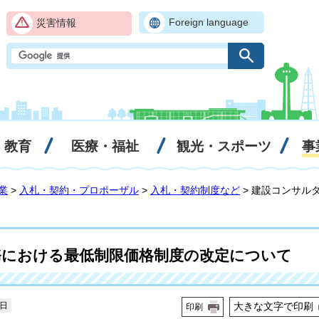
Foreign language
災害情報
・教育
医療・福祉
観光・スポーツ
事
業
>
入札・契約・プロポーザル
>
入札・契約制度など
> 建設コンサル
務における最低制限価格制度の改定について
0日
大きな文字で印刷
印刷