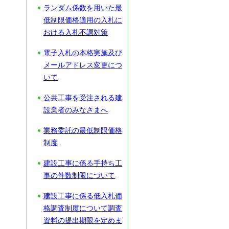
ランダム係数を用いた最
低制限価格適用の入札に
おける入札不調対策
電子入札の本格実施及び
メールアドレス変更につ
いて
公共工事を受注される建
設業者のみなさまへ
業務委託の最低制限価格
制度
建設工事に係る手持ち工
事の件数制限について
建設工事に係る低入札価
格調査制度について調査
資料の提出期限を定めま