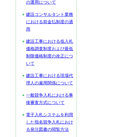
の運用について
建設コンサルタント業務
における前金払制度の適
用
建設工事における低入札
価格調査制度および最低
制限価格制度の改正につ
いて
建設工事における現場代
理人の雇用関係について
一般競争入札における事
後審査方式について
電子入札システムを利用
した指名競争入札におけ
る発注図書の閲覧方法