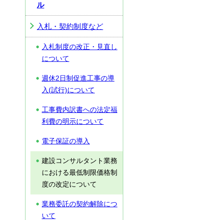
ル
入札・契約制度など
入札制度の改正・見直し
について
週休2日制促進工事の導
入(試行)について
工事費内訳書への法定福
利費の明示について
電子保証の導入
建設コンサルタント業務
における最低制限価格制
度の改定について
業務委託の契約解除につ
いて