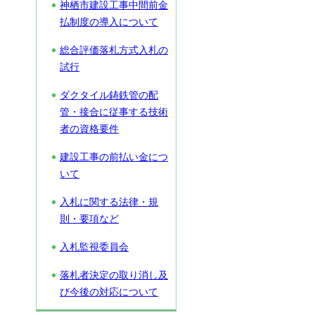
神栖市建設工事中間前金
払制度の導入について
総合評価落札方式入札の
試行
ダクタイル鋳鉄管の配
管・接合に従事する技術
者の資格要件
建設工事の前払い金につ
いて
入札に関する法律・規
則・要項など
入札監視委員会
落札者決定の取り消し及
び今後の対応について