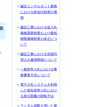
建設コンサルタント業務
における前金払制度の適
用
建設工事における低入札
託
価格調査制度および最低
制限価格制度の改正につ
いて
を
建設工事における現場代
理人の雇用関係について
一般競争入札における事
後審査方式について
電子入札システムを利用
した指名競争入札におけ
る発注図書の閲覧方法
ランダム係数を用いた最