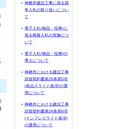
神栖市建設工事に係る競
争入札の取り扱いについ
業
て
を
電子入札(物品・役務)に
係る模擬入札の実施につ
いて
電子入札(物品・役務)の
託
導入について
神栖市における建設工事
請負契約書第26条第5項
(単品スライド条項)の運
用について
約
神栖市における建設工事
最
請負契約書第26条第6項
(インフレスライド条項)
の運用について