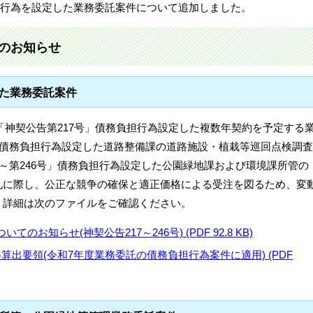
負担行為を設定した業務委託案件について追加しました。
のお知らせ
した業務委託案件
る「神契公告第217号」債務負担行為設定した複数年契約を予定する
」債務負担行為設定した道路整備課の道路施設・植栽等巡回点検調査
号～第246号」債務負担行為設定した公園緑地課および環境課所管の
札に際し、公正な競争の確保と適正価格による受注を図るため、変
。詳細は次のファイルをご確認ください。
お知らせ(神契公告217～246号) (PDF 92.8 KB)
算出要領(令和7年度業務委託の債務負担行為案件に適用) (PDF