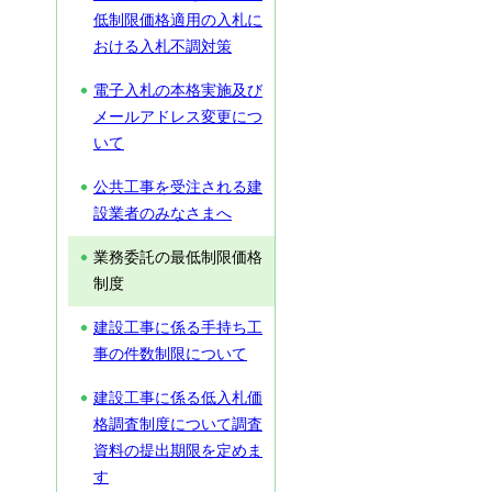
低制限価格適用の入札に
おける入札不調対策
電子入札の本格実施及び
メールアドレス変更につ
いて
公共工事を受注される建
設業者のみなさまへ
業務委託の最低制限価格
制度
建設工事に係る手持ち工
事の件数制限について
建設工事に係る低入札価
格調査制度について調査
資料の提出期限を定めま
す