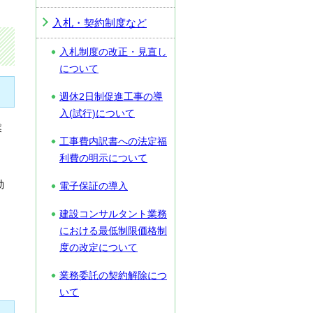
入札・契約制度など
入札制度の改正・見直し
について
週休2日制促進工事の導
入(試行)について
業
工事費内訳書への法定福
利費の明示について
動
電子保証の導入
建設コンサルタント業務
における最低制限価格制
度の改定について
業務委託の契約解除につ
いて