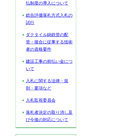
払制度の導入について
総合評価落札方式入札の
試行
ダクタイル鋳鉄管の配
管・接合に従事する技術
者の資格要件
建設工事の前払い金につ
いて
入札に関する法律・規
則・要項など
入札監視委員会
落札者決定の取り消し及
び今後の対応について