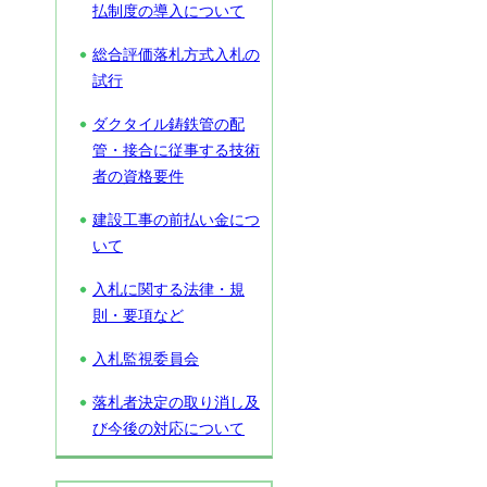
払制度の導入について
総合評価落札方式入札の
試行
ダクタイル鋳鉄管の配
管・接合に従事する技術
者の資格要件
建設工事の前払い金につ
いて
入札に関する法律・規
則・要項など
入札監視委員会
落札者決定の取り消し及
び今後の対応について