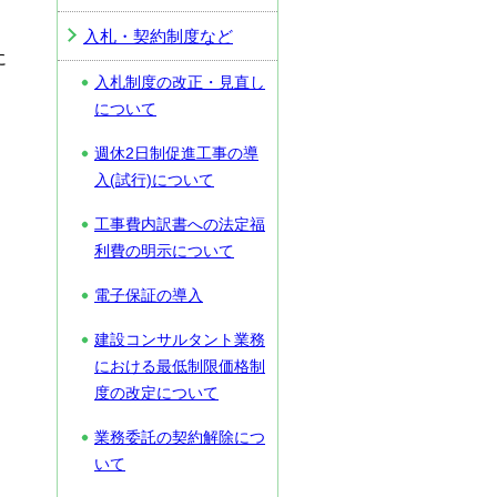
入札・契約制度など
に
入札制度の改正・見直し
について
週休2日制促進工事の導
入(試行)について
工事費内訳書への法定福
利費の明示について
電子保証の導入
建設コンサルタント業務
における最低制限価格制
度の改定について
業務委託の契約解除につ
いて