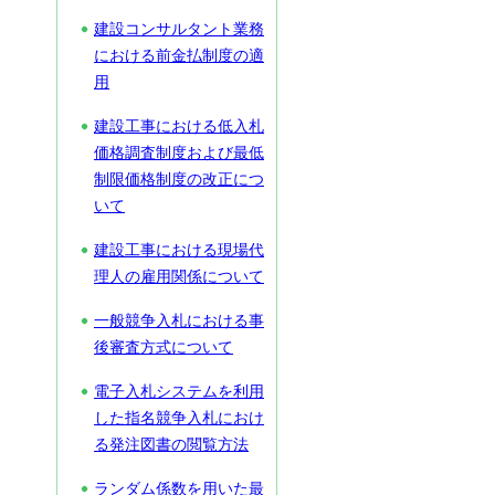
建設コンサルタント業務
における前金払制度の適
用
建設工事における低入札
価格調査制度および最低
制限価格制度の改正につ
いて
建設工事における現場代
理人の雇用関係について
一般競争入札における事
後審査方式について
電子入札システムを利用
した指名競争入札におけ
る発注図書の閲覧方法
ランダム係数を用いた最