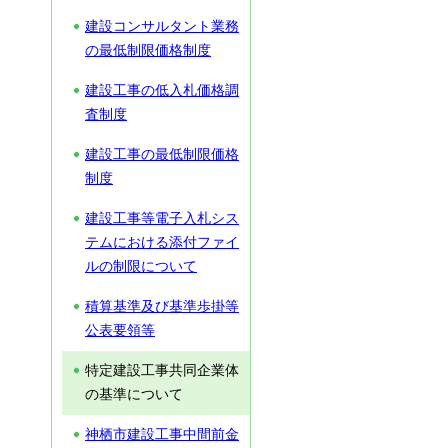
建設コンサルタント業務
の最低制限価格制度
建設工事の低入札価格調
査制度
建設工事の最低制限価格
制度
建設工事等電子入札シス
テムにおける添付ファイ
ルの制限について
積算基準及び基準歩掛等
公表要領等
特定建設工事共同企業体
の基準について
神栖市建設工事中間前金