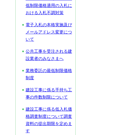
低制限価格適用の入札に
おける入札不調対策
電子入札の本格実施及び
メールアドレス変更につ
いて
公共工事を受注される建
設業者のみなさまへ
業務委託の最低制限価格
制度
建設工事に係る手持ち工
事の件数制限について
建設工事に係る低入札価
格調査制度について調査
資料の提出期限を定めま
す