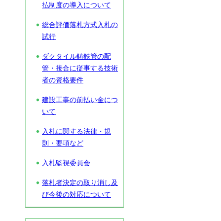
払制度の導入について
総合評価落札方式入札の
試行
ダクタイル鋳鉄管の配
管・接合に従事する技術
者の資格要件
建設工事の前払い金につ
いて
入札に関する法律・規
則・要項など
入札監視委員会
落札者決定の取り消し及
び今後の対応について