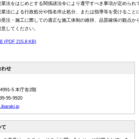
設業法をはじめとする関係諸法令により遵守すべき事項が定められ
設業法による行政処分や指名停止処分、または指導等を受けること
の受注・施工に際しての適正な施工体制の維持、品質確保の観点か
留意してください。
F 215.8 KB)
合わせ
4991-5 本庁舎2階
9-95-9920
ibaraki.jp
いて