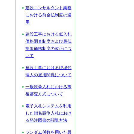
建設コンサルタント業務
における前金払制度の適
用
建設工事における低入札
価格調査制度および最低
制限価格制度の改正につ
いて
建設工事における現場代
理人の雇用関係について
一般競争入札における事
後審査方式について
電子入札システムを利用
した指名競争入札におけ
る発注図書の閲覧方法
ランダム係数を用いた最