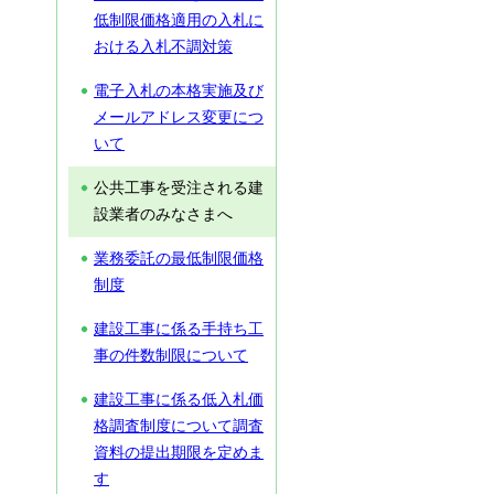
低制限価格適用の入札に
おける入札不調対策
電子入札の本格実施及び
メールアドレス変更につ
いて
公共工事を受注される建
設業者のみなさまへ
業務委託の最低制限価格
制度
建設工事に係る手持ち工
事の件数制限について
建設工事に係る低入札価
格調査制度について調査
資料の提出期限を定めま
す