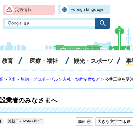
Foreign language
災害情報
・教育
医療・福祉
観光・スポーツ
事
業
>
入札・契約・プロポーザル
>
入札・契約制度など
> 公共工事を受
建設業者のみなさまへ
日
更新日 2025年7月2日
大きな文字で印刷
印刷