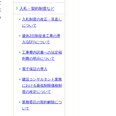
て
入札・契約制度など
に
ら
入札制度の改正・見直し
について
週休2日制促進工事の導
入(試行)について
工事費内訳書への法定福
利費の明示について
電子保証の導入
建設コンサルタント業務
における最低制限価格制
度の改定について
業務委託の契約解除につ
いて