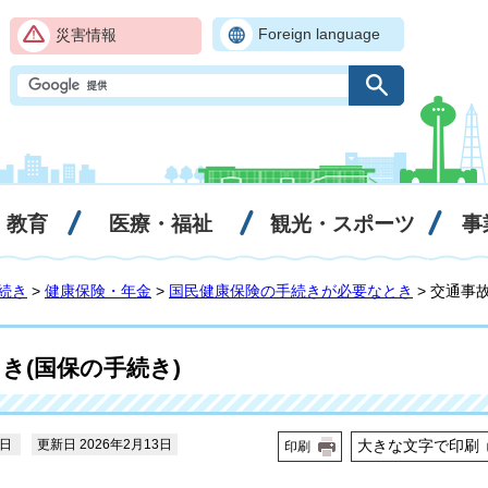
Foreign language
災害情報
・教育
医療・福祉
観光・スポーツ
事
続き
>
健康保険・年金
>
国民健康保険の手続きが必要なとき
> 交通事
き(国保の手続き)
0日
更新日 2026年2月13日
大きな文字で印刷
印刷