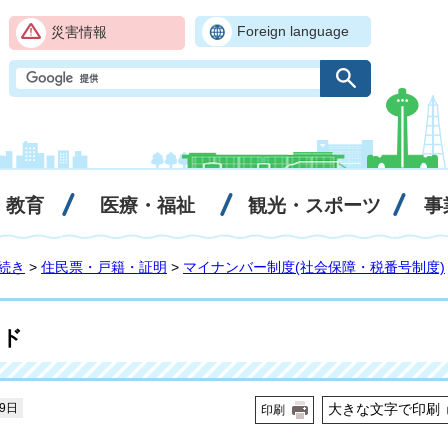
Foreign language
災害情報
・教育
医療・福祉
観光・スポーツ
事
続き
>
住民票・戸籍・証明
>
マイナンバー制度(社会保障・税番号制度)
ード
19日
大きな文字で印刷
印刷