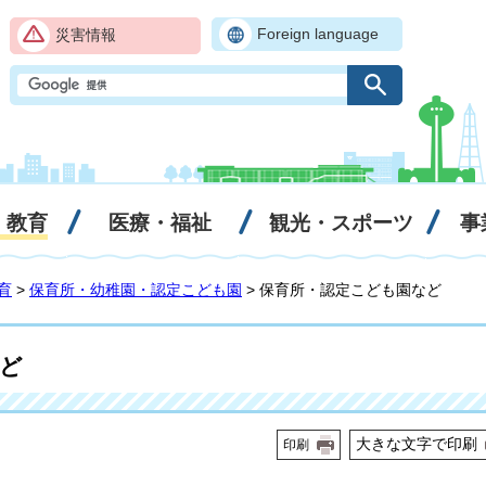
Foreign language
災害情報
・教育
医療・福祉
観光・スポーツ
事
育
>
保育所・幼稚園・認定こども園
> 保育所・認定こども園など
ど
大きな文字で印刷
印刷