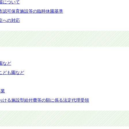
届について
市認可保育施設等の臨時休園基準
症への対応
園など
こども園など
事業
おける施設型給付費等の額に係る法定代理受領