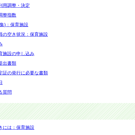
利用調整・決定
調整指数
集)：保育施設
員の空き状況：保育施設
み
育施設の申し込み
提出書類
定証の発行に必要な書類
日
る質問
きには：保育施設